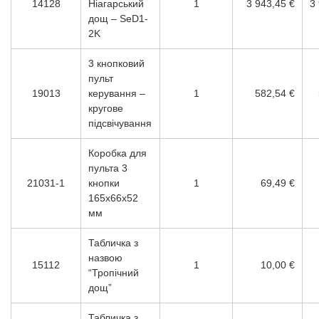
14128
Ніагарський
1
3 943,45 €
3
дощ – SeD1-
2K
3 кнопковий
пульт
19013
керування –
1
582,54 €
кругове
підсвічування
Коробка для
пульта 3
21031-1
кнопки
1
69,49 €
165х66х52
мм
Табличка з
назвою
15112
1
10,00 €
“Тропічний
дощ”
Табличка з