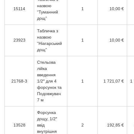
назвою
15114
1
10,00 €
“Туманний
дощ”
Табличка з
назвою
23923
1
10,00 €
“Ніагарський
дощ”
Стельова
лійка
введення
21768-3
1/2″ для 4
1
1 721,07 €
1
форсунок та
Подовжувач
7 м
Форсунка
дощу, 1/2″
13528
ввід
2
192,85 €
внутрішня