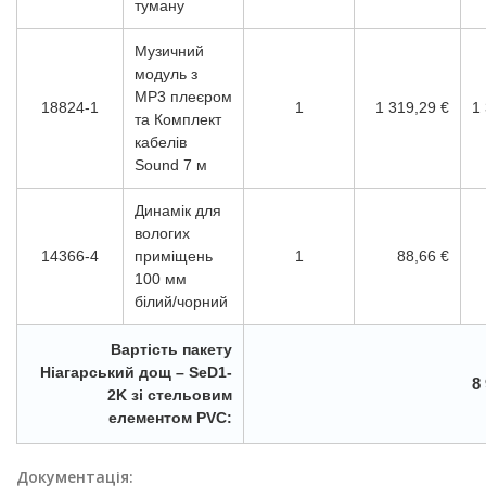
туману
Музичний
модуль з
MP3 плеєром
18824-1
1
1 319,29 €
1
та Комплект
кабелів
Sound 7 м
Динамік для
вологих
14366-4
приміщень
1
88,66 €
100 мм
білий/чорний
Вартість пакету
Ніагарський дощ – SeD1-
8
2K зі стельовим
елементом PVC:
Документація: