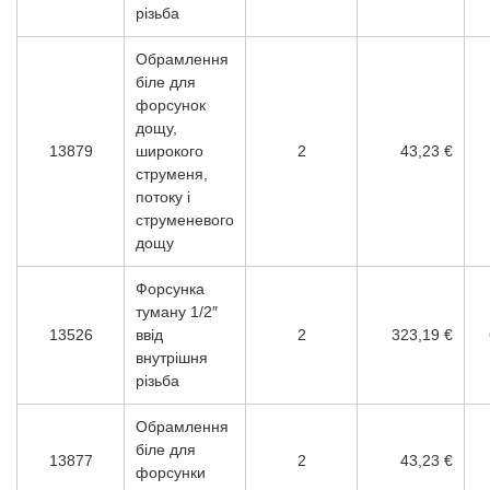
різьба
Обрамлення
біле для
форсунок
дощу,
13879
широкого
2
43,23 €
струменя,
потоку і
струменевого
дощу
Форсунка
туману 1/2″
13526
ввід
2
323,19 €
внутрішня
різьба
Обрамлення
біле для
13877
2
43,23 €
форсунки