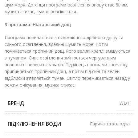
шум моря. До кінця програми освітлення знову стає білим,
музика стихає, туман розсіюється.
3 програма: Ніагарський дощ
Програма починається з освіжаючого дрібного дощу та
синього освітлення, вдалині шумить море. Потім
починається тропічний дощ, його великі краплі змішуються
з туманом. Синє освітлення змінюється чергуванням
червоних і зелених спалахів. Під кінець програми спочатку
припиняється тропічний дощ, а потім під сині та зелені
відблиски з’являється туман. Світло перемикається назад у
режим очікування, музика стихає.
БРЕНД
WDT
ПІДКЛЮЧЕННЯ ВОДИ
Гаряча та холодна