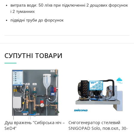
витрата води: 50 л/хв при підключенні 2 дощових форсунок
і 2 туманних
підвідні труби до форсунок
СУПУТНІ ТОВАРИ
Душ вражень “Сибірська ніч –
Снігогенератор стелевий
SeD4”
SNIGOPAD Solo, пов.охл., 30-
40 л снігу/год