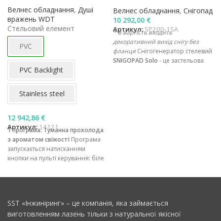
Велнес обладнання
,
Душі
Велнес обладнання
,
Снігопад
вражень WDT
10 292,00
€
Стельовий елемент
Артикул:
SP200-1SA
* в вартість входить
декоративний вихід снігу без
PVC
фланця
Снігогенератор стелевий
SNIGOPAD Solo
- це застельова
PVС Backlight
модель, що має два види
охолодження - повітряне або
водяне. Ідеальна модель за
Stainless steel
умови підвісної стелі або при
обмеженні в місці для кріплення
в середині приміщення.
12 942,86
€
Артикул:
14121
1 програма: Туманна прохолода
з ароматом свіжості
Програма
запускається натисканням
кнопки на пульті керування: біле
освітлення змінюється на синє.
Починається прохолодний
освіжаючий дрібний дощ, кабіна
наповнюється бадьорим м’ятним
SST «Інжиніринг» – це компанія, яка займається
ароматом. Десь далеко шумить
виготовленням лазень тільки з натуральної якісної
гірський струмок. Програма