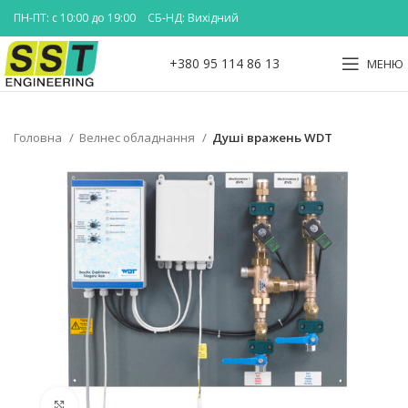
ПН-ПТ: с 10:00 до 19:00
СБ-НД: Вихідний
+380 95 114 86 13
МЕНЮ
Головна
Велнес обладнання
Душі вражень WDT
Клацніть, щоб збільшити