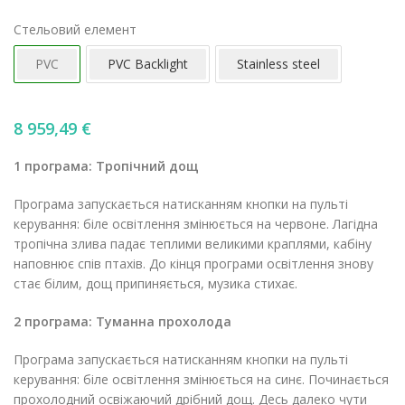
Стельовий елемент
PVC
PVС Backlight
Stainless steel
8 959,49
€
1 програма: Тропічний дощ
Програма запускається натисканням кнопки на пульті
керування: біле освітлення змінюється на червоне. Лагідна
тропічна злива падає теплими великими краплями, кабіну
наповнює спів птахів. До кінця програми освітлення знову
стає білим, дощ припиняється, музика стихає.
2 програма: Туманна прохолода
Програма запускається натисканням кнопки на пульті
керування: біле освітлення змінюється на синє. Починається
прохолодний освіжаючий дрібний дощ. Десь далеко чути