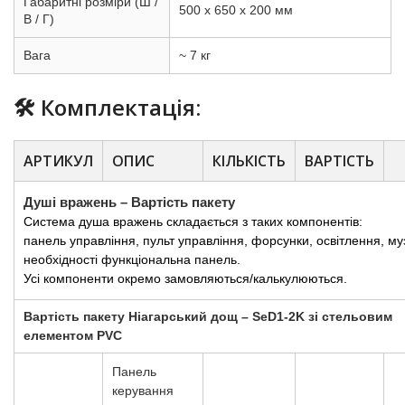
Габаритні розміри (Ш /
500 х 650 х 200 мм
В / Г)
Вага
~ 7 кг
🛠️ Комплектація:
АРТИКУЛ
ОПИС
КІЛЬКІСТЬ
ВАРТІСТЬ
Душі вражень – Вартість пакету
Система душа вражень складається з таких компонентів:
панель управління, пульт управління, форсунки, освітлення, муз
необхідності функціональна панель.
Усі компоненти окремо замовляються/калькулюються.
Вартість пакету Ніагарський дощ – SeD1-2K зі стельовим
елементом PVC
Панель
керування