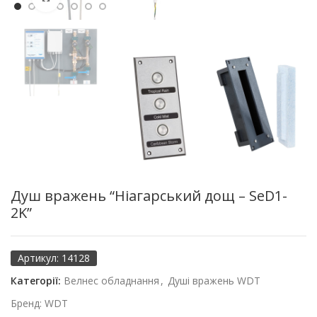
Душ вражень “Ніагарський дощ – SeD1-
2K”
Артикул:
14128
Категорії:
Велнес обладнання
,
Душі вражень WDT
Бренд:
WDT